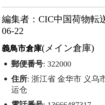
編集者：CIC中国荷物転送
06-22
(メイン倉庫)
義鳥市倉庫
郵便番号
: 322000
住所
: 浙江省 金华市 义乌
运仓
電話番号
: 13666487317