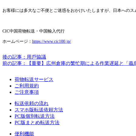
お客様には多大なご不便とご迷惑をおかけいたしますが、日本へのス
CIC中国荷物転送・中国輸入代行
ホームページ：
https://www.cic100.jp/
後の記事：用戶協議
前の記事：【重要】広州倉庫の繁忙期による作業遅延と「義
荷物転送サービス
ご利用規約
ご注意事項
転送依頼の流れ
スマホ版転送依頼方法
PC版個別転送方法
PC版まとめ転送方法
便利機能