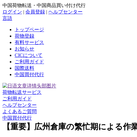
中国荷物転送・中国商品買い付け代行
ログイン
|
会員登録
|
ヘルプセンター
言語
トップページ
荷物登録
有料サービス
お知らせ
CICについて
ご利用ガイド
国際送料
中国買付代行
荷物転送サービス
ご利用ガイド
ヘルプセンター
よくあるご質問
中国買付代行
【重要】広州倉庫の繁忙期による作